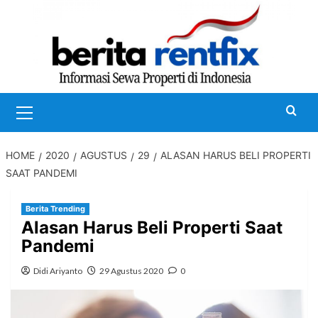
Skip
to
content
Primary
Menu
HOME
2020
AGUSTUS
29
ALASAN HARUS BELI PROPERTI
SAAT PANDEMI
Berita Trending
Alasan Harus Beli Properti Saat
Pandemi
Didi Ariyanto
29 Agustus 2020
0