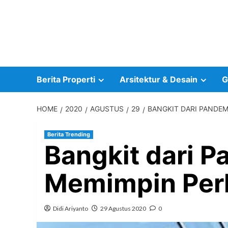
Skip
to
content
Berita Properti
Arsitektur & Desain
G
HOME
2020
AGUSTUS
29
BANGKIT DARI PANDEM
Berita Trending
Bangkit dari P
Memimpin Perk
Didi Ariyanto
29 Agustus 2020
0