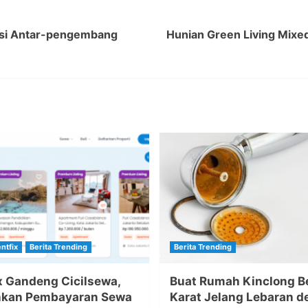
rasi Antar-pengembang
Hunian Green Living Mixed
entfix
Berita Trending
Berita Trending
x Gandeng Cicilsewa,
Buat Rumah Kinclong B
nkan Pembayaran Sewa
Karat Jelang Lebaran 