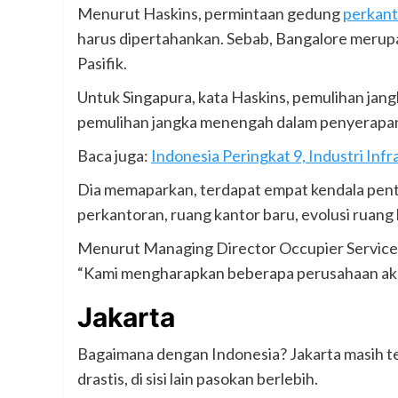
Menurut Haskins, permintaan gedung
perkan
harus dipertahankan. Sebab, Bangalore merupa
Pasifik.
Untuk Singapura, kata Haskins, pemulihan j
pemulihan jangka menengah dalam penyerapan d
Baca juga:
Indonesia Peringkat 9, Industri Infra
Dia memaparkan, terdapat empat kendala pe
perkantoran, ruang kantor baru, evolusi ruang k
Menurut Managing Director Occupier Services
“Kami mengharapkan beberapa perusahaan akan b
Jakarta
Bagaimana dengan Indonesia? Jakarta masih t
drastis, di sisi lain pasokan berlebih.