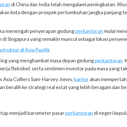
toran
di China dan India telah mengalami peningkatan. Khus
kan kota dengan prospek pertumbuhan jangka panjang ter
angka menengah penyerapan gedung
perkantoran
mulai menu
i Singapura yang semakin muncul sebagai lokasi penyewa p
struktur di Asia Pasifik
nting yang menghambat masa depan gedung
perkantoran
.
erja fleksibel, serta sentimen investor pada masa yang tak p
 Asia Colliers Sam-Harvey Jones,
kantor
akan mempertahan
eralih ke strategi real estat yang lebih beragam dan ber
etap menjadi barometer pasar
perkantoran
di negeri kepul