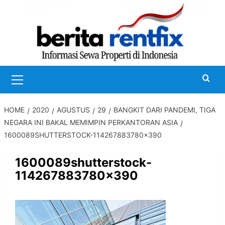
Skip
to
content
Primary
Menu
HOME
2020
AGUSTUS
29
BANGKIT DARI PANDEMI, TIGA
NEGARA INI BAKAL MEMIMPIN PERKANTORAN ASIA
1600089SHUTTERSTOCK-114267883780×390
1600089shutterstock-
114267883780×390