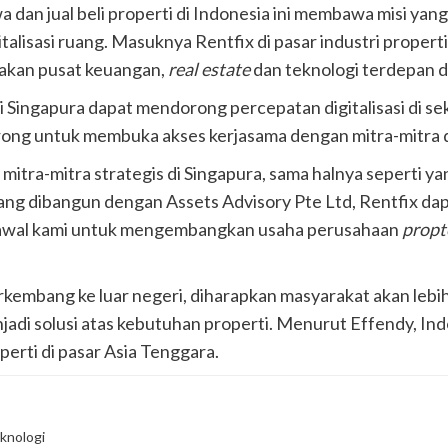
dan jual beli properti di Indonesia ini membawa misi yan
italisasi ruang. Masuknya Rentfix di pasar industri prope
pakan pusat keuangan,
real estate
dan teknologi terdepan d
i Singapura dapat mendorong percepatan digitalisasi di se
orong untuk membuka akses kerjasama dengan mitra-mitra d
itra-mitra strategis di Singapura, sama halnya seperti yan
yang dibangun dengan Assets Advisory Pte Ltd, Rentfix da
h awal kami untuk mengembangkan usaha perusahaan
propt
kembang ke luar negeri, diharapkan masyarakat akan leb
njadi solusi atas kebutuhan properti. Menurut Effendy, In
erti di pasar Asia Tenggara.
knologi