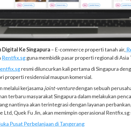
 Digital Ke Singapura
– E-commerce properti tanah air,
Re
n
Rentfix.sg
guna membidik pasar properti regional di Asia
entfix.sg
resmi diluncurkan kali pertama di Singapura den
i properti residensial maupun komersial.
n melalui kerjasama
joint-venture
dengan sebuah perusahaa
lihan terbaru masyarakat Singapura dalam melakukan penc
yang nantinya akan terintegrasi dengan layanan perbankan,
e Ltd, Quek Fu Jin, akan memimpin operasional Rentfix.sg
uka Pusat Perbelanjaan di Tangerang