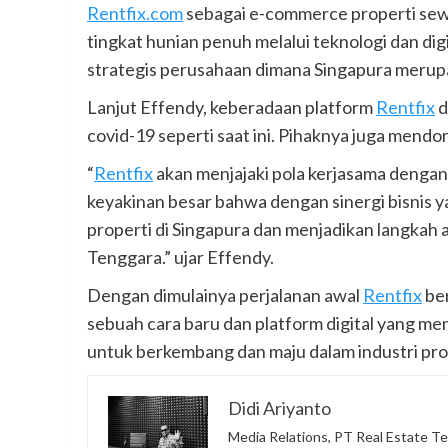
Rentfix.com
sebagai e-commerce properti sewa 
tingkat hunian penuh melalui teknologi dan dig
strategis perusahaan dimana Singapura meru
Lanjut Effendy, keberadaan platform
Rentfix
d
covid-19 seperti saat ini. Pihaknya juga mend
“
Rentfix
akan menjajaki pola kerjasama dengan m
keyakinan besar bahwa dengan sinergi bisnis 
properti di Singapura dan menjadikan langka
Tenggara.” ujar Effendy.
Dengan dimulainya perjalanan awal
Rentfix
ber
sebuah cara baru dan platform digital yang me
untuk berkembang dan maju dalam industri prop
Didi Ariyanto
Media Relations, PT Real Estate Te