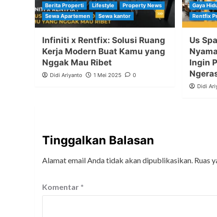
Berita Properti
Lifestyle
Property News
Gaya Hid
Sewa Apartemen
Sewa kantor
Rentfix 
Infiniti x Rentfix: Solusi Ruang
Us Spa
Kerja Modern Buat Kamu yang
Nyama
Nggak Mau Ribet
Ingin 
Ngeras
Didi Ariyanto
1 Mei 2025
0
Didi Ari
Tinggalkan Balasan
Alamat email Anda tidak akan dipublikasikan.
Ruas y
Komentar
*