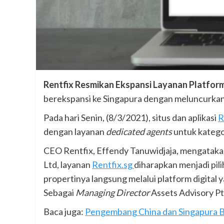
Rentfix Resmikan Ekspansi Layanan Platform
berekspansi ke Singapura dengan meluncurka
Pada hari Senin, (8/3/2021), situs dan aplikasi
R
dengan layanan
dedicated agents
untuk kategor
CEO Rentfix, Effendy Tanuwidjaja, mengataka
Ltd, layanan
Rentfix.sg
diharapkan menjadi pi
propertinya langsung melalui platform digital 
Sebagai
Managing Director
Assets Advisory Pt
Baca juga:
Pengembang China dan Singapura B