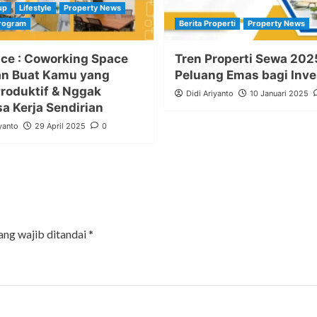
up
Lifestyle
Property News
Program
Berita Properti
Property News
ce : Coworking Space
Tren Properti Sewa 202
n Buat Kamu yang
Peluang Emas bagi Inve
Produktif & Nggak
Didi Ariyanto
10 Januari 2025
a Kerja Sendirian
yanto
29 April 2025
0
ang wajib ditandai
*