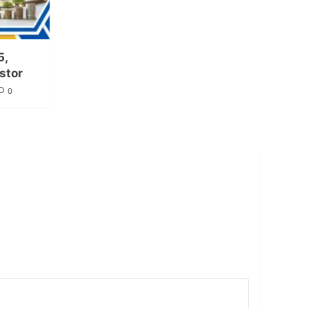
5,
stor
0