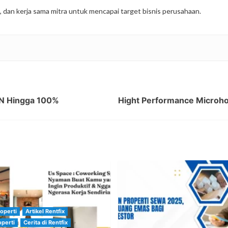
, dan kerja sama mitra untuk mencapai target bisnis perusahaan.
PN Hingga 100%
Hight Performance Microhou
roperti
Artikel Rentfix
operti
Cerita di Rentfix