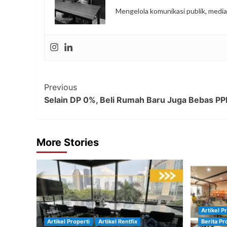
Mengelola komunikasi publik, media
Post
Previous
Selain DP 0%, Beli Rumah Baru Juga Bebas P
Navigation
More Stories
Artikel P
Artikel Properti
Artikel Rentfix
Berita Pr