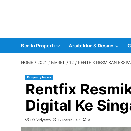
Skip
to
content
Berita Properti
Arsitektur & Desain
G
HOME
2021
MARET
12
RENTFIX RESMIKAN EKSPA
Property News
Rentfix Resmi
Digital Ke Sin
Didi Ariyanto
12 Maret 2021
0