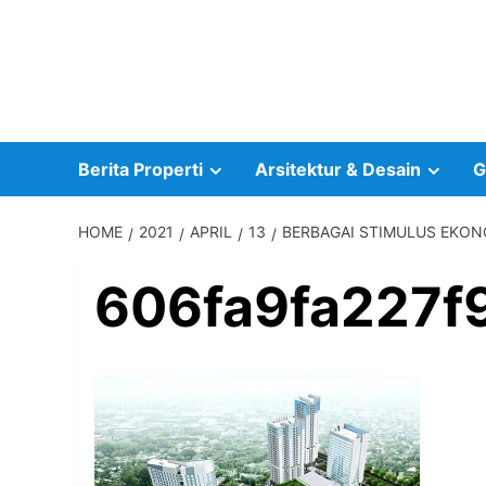
Skip
to
content
Berita Properti
Arsitektur & Desain
G
HOME
2021
APRIL
13
BERBAGAI STIMULUS EKON
606fa9fa227f