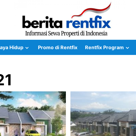
aya Hidup
Promo di Rentfix
Rentfix Program
21