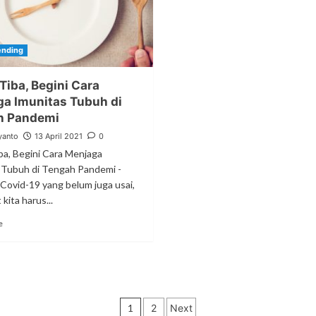
ending
Tiba, Begini Cara
a Imunitas Tubuh di
h Pandemi
yanto
13 April 2021
0
ba, Begini Cara Menjaga
 Tubuh di Tengah Pandemi -
Covid-19 yang belum juga usai,
ita harus...
e
Paginasi
1
2
Next