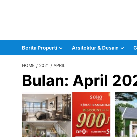
Skip
to
content
Berita Properti
Arsitektur & Desain
G
HOME
2021
APRIL
Bulan:
April 20