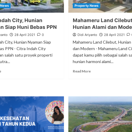
 News
Property News
Indah City, Hunian
Mahameru Land Cilebut
n Siap Huni Bebas PPN
Hunian Alami dan Mode
yanto
28 April 2021
0
Didi Ariyanto
28 April 2021
dah City, Hunian Nyaman Siap
Mahameru Land Cilebut, Hunian 
as PPN - Citra Indah City
dan Modern - Mahameru Land Ci
n salah satu proyek properti
dapat kamu pilih sebagai salah s
tra...
hunian harmoni alami...
e
Read More