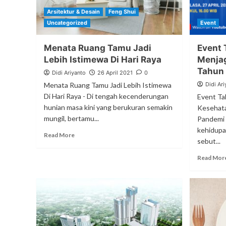
Arsitektur & Desain
Feng Shui
Uncategorized
Event
Menata Ruang Tamu Jadi
Event 
Lebih Istimewa Di Hari Raya
Menjag
Tahun
Didi Ariyanto
26 April 2021
0
Menata Ruang Tamu Jadi Lebih Istimewa
Didi Ari
Di Hari Raya - Di tengah kecenderungan
Event Ta
hunian masa kini yang berukuran semakin
Kesehata
mungil, bertamu...
Pandemi 
kehidupan
Read More
sebut...
Read Mor