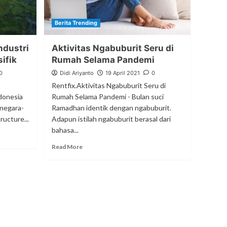
Berita Trending
ndustri
Aktivitas Ngabuburit Seru di
sifik
Rumah Selama Pandemi
0
Didi Ariyanto
19 April 2021
0
Rentfix.Aktivitas Ngabuburit Seru di
ndonesia
Rumah Selama Pandemi - Bulan suci
 negara-
Ramadhan identik dengan ngabuburit.
ructure...
Adapun istilah ngabuburit berasal dari
bahasa...
Read More