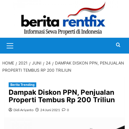
Skip
to
content
Primary
Menu
HOME
2021
JUNI
24
DAMPAK DISKON PPN, PENJUALAN
PROPERTI TEMBUS RP 200 TRILIUN
Berita Trending
Dampak Diskon PPN, Penjualan
Properti Tembus Rp 200 Triliun
Didi Ariyanto
24 Juni 2021
0