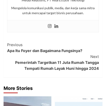
Media Relations, PT Real Estate Teknologi
Mengelola komunikasi publik, media, dan kerja sama mitra
untuk mencapai target bisnis perusahaan.
Post
Previous
Apa Itu Foyer dan Bagaimana Fungsinya?
Navigation
Next
Pemerintah Targetkan 11 Juta Rumah Tangga
Tempati Rumah Layak Huni hingga 2024
More Stories