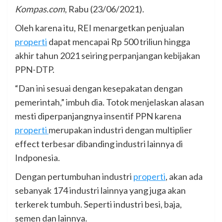
Kompas.com
, Rabu (23/06/2021).
Oleh karena itu, REI menargetkan penjualan
properti
dapat mencapai Rp 500 triliun hingga
akhir tahun 2021 seiring perpanjangan kebijakan
PPN-DTP.
“Dan ini sesuai dengan kesepakatan dengan
pemerintah,” imbuh dia. Totok menjelaskan alasan
mesti diperpanjangnya insentif PPN karena
properti
merupakan industri dengan multiplier
effect terbesar dibanding industri lainnya di
Indponesia.
Dengan pertumbuhan industri
properti
, akan ada
sebanyak 174 industri lainnya yang juga akan
terkerek tumbuh. Seperti industri besi, baja,
semen dan lainnya.