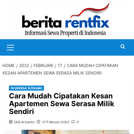
Skip
to
content
Primary
Menu
HOME
2022
FEBRUARI
17
CARA MUDAH CIPATAKAN
KESAN APARTEMEN SEWA SERASA MILIK SENDIRI
Arsitektur & Desain
Cara Mudah Cipatakan Kesan
Apartemen Sewa Serasa Milik
Sendiri
Didi Ariyanto
17 Februari 2022
0