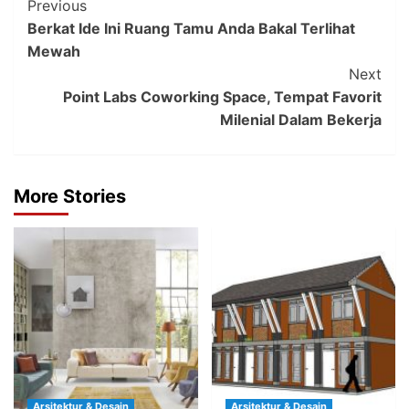
Post
Previous
Berkat Ide Ini Ruang Tamu Anda Bakal Terlihat
Navigation
Mewah
Next
Point Labs Coworking Space, Tempat Favorit
Milenial Dalam Bekerja
More Stories
Arsitektur & Desain
Arsitektur & Desain