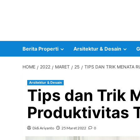
Skip
to
content
Berita Properti
Arsitektur & Desain
G
HOME
2022
MARET
25
TIPS DAN TRIK MENATA 
Arsitektur & Desain
Tips dan Trik 
Produktivitas 
Didi Ariyanto
25 Maret 2022
0