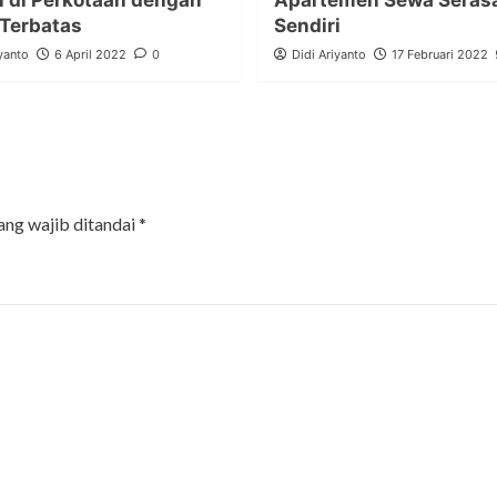
 di Perkotaan dengan
Apartemen Sewa Serasa
Terbatas
Sendiri
yanto
6 April 2022
0
Didi Ariyanto
17 Februari 2022
ang wajib ditandai
*