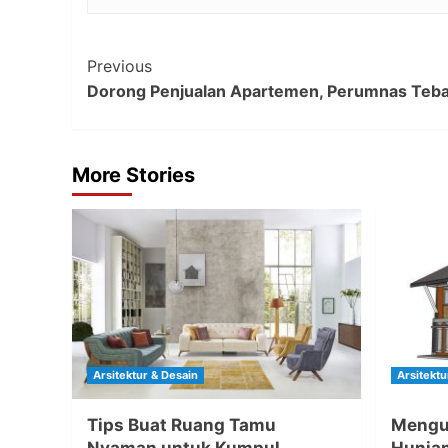
Post
Previous
Dorong Penjualan Apartemen, Perumnas Teba
Navigation
More Stories
Arsitektur & Desain
Arsitektu
Tips Buat Ruang Tamu
Mengu