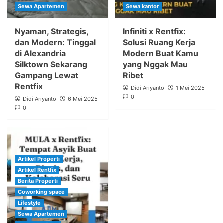
Sewa Apartemen
Sewa kantor
Nyaman, Strategis,
Infiniti x Rentfix:
dan Modern: Tinggal
Solusi Ruang Kerja
di Alexandria
Modern Buat Kamu
Silktown Sekarang
yang Nggak Mau
Gampang Lewat
Ribet
Rentfix
Didi Ariyanto
1 Mei 2025
0
Didi Ariyanto
6 Mei 2025
0
Artikel Properti
Artikel Rentfix
Berita Properti
Coworking space
Lifestyle
Sewa Apartemen