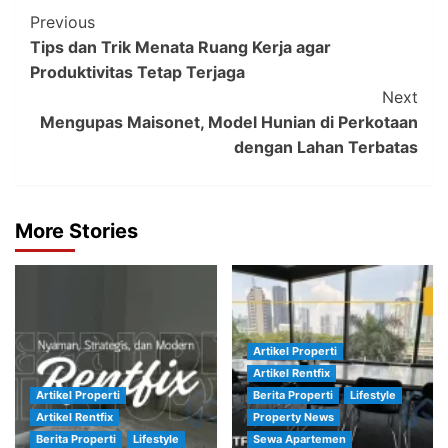
Post
Previous
Tips dan Trik Menata Ruang Kerja agar
Navigation
Produktivitas Tetap Terjaga
Next
Mengupas Maisonet, Model Hunian di Perkotaan
dengan Lahan Terbatas
More Stories
Artikel Properti
Artikel Rentfix
Artikel Properti
Berita Properti
Lifestyle
Artikel Rentfix
Property News
Berita Properti
Lifestyle
Sewa Apartemen