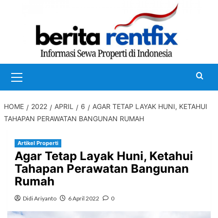
Skip
to
content
Primary
Menu
HOME
2022
APRIL
6
AGAR TETAP LAYAK HUNI, KETAHUI
TAHAPAN PERAWATAN BANGUNAN RUMAH
Artikel Properti
Agar Tetap Layak Huni, Ketahui
Tahapan Perawatan Bangunan
Rumah
Didi Ariyanto
6 April 2022
0