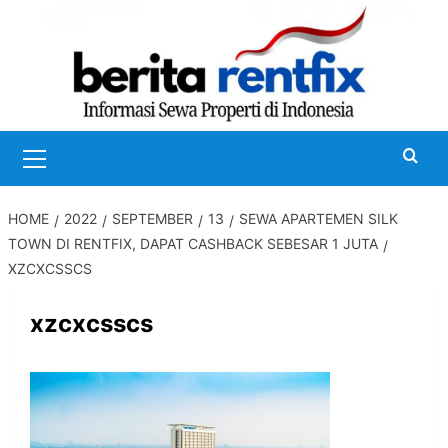
Skip
to
content
Primary
Menu
HOME
2022
SEPTEMBER
13
SEWA APARTEMEN SILK
TOWN DI RENTFIX, DAPAT CASHBACK SEBESAR 1 JUTA
XZCXCSSCS
xzcxcsscs