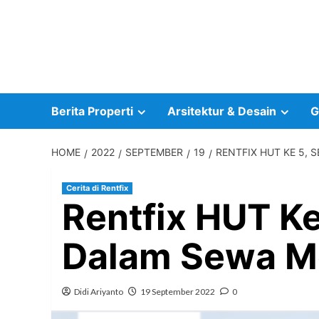
Skip
to
content
Berita Properti
Arsitektur & Desain
G
HOME
2022
SEPTEMBER
19
RENTFIX HUT KE 5,
Cerita di Rentfix
Rentfix HUT K
Dalam Sewa M
Didi Ariyanto
19 September 2022
0