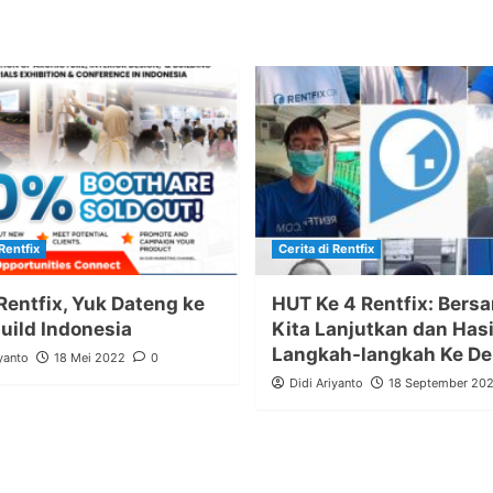
Rentfix
Cerita di Rentfix
Rentfix, Yuk Dateng ke
HUT Ke 4 Rentfix: Bers
ild Indonesia
Kita Lanjutkan dan Has
Langkah-langkah Ke D
yanto
18 Mei 2022
0
Didi Ariyanto
18 September 202