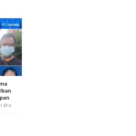
ama
ilkan
epan
1
0