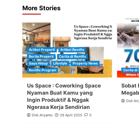
More Stories
Artikel Properti
Artikel Rentfix
Berita Properti
Cerita di Rentfix
Gaya Hidup
Lifestyle
Property News
Rentfix Program
Cerita di 
Us Space : Coworking Space
Sobat 
Nyaman Buat Kamu yang
Megabu
Ingin Produktif & Nggak
Didi Ari
Ngerasa Kerja Sendirian
Didi Ariyanto
29 April 2025
0