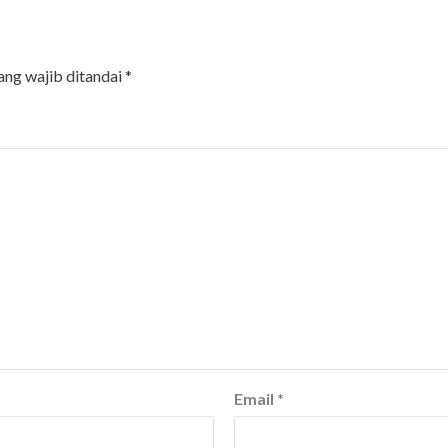
ang wajib ditandai
*
Email
*