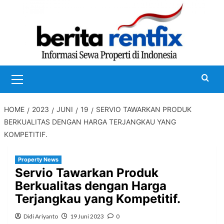
Skip
to
content
Primary
Menu
HOME
2023
JUNI
19
SERVIO TAWARKAN PRODUK
BERKUALITAS DENGAN HARGA TERJANGKAU YANG
KOMPETITIF.
Property News
Servio Tawarkan Produk
Berkualitas dengan Harga
Terjangkau yang Kompetitif.
Didi Ariyanto
19 Juni 2023
0