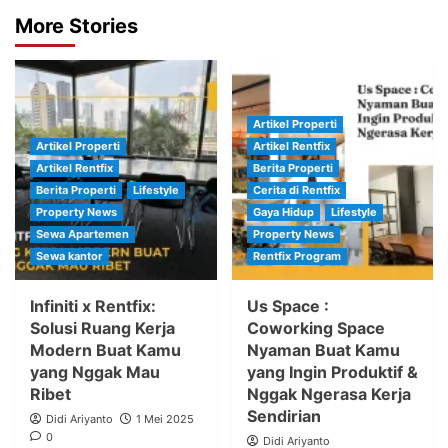
More Stories
Artikel Properti
Artikel Properti
Artikel Rentfix
Artikel Rentfix
Berita Properti
Berita Properti
Lifestyle
Cerita di Rentfix
Property News
Gaya Hidup
Lifestyle
Sewa Apartemen
Property News
Sewa kantor
Rentfix Program
Infiniti x Rentfix:
Us Space :
Solusi Ruang Kerja
Coworking Space
Modern Buat Kamu
Nyaman Buat Kamu
yang Nggak Mau
yang Ingin Produktif &
Ribet
Nggak Ngerasa Kerja
Sendirian
Didi Ariyanto
1 Mei 2025
0
Didi Ariyanto