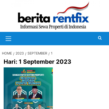
Skip
to
content
Primary
Menu
HOME
2023
SEPTEMBER
1
Hari:
1 September 2023