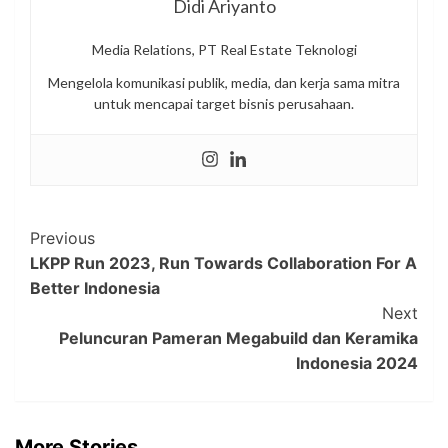
Didi Ariyanto
Media Relations, PT Real Estate Teknologi
Mengelola komunikasi publik, media, dan kerja sama mitra
untuk mencapai target bisnis perusahaan.
Post
Previous
LKPP Run 2023, Run Towards Collaboration For A
Navigation
Better Indonesia
Next
Peluncuran Pameran Megabuild dan Keramika
Indonesia 2024
More Stories