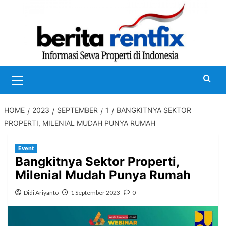
Skip
to
content
Primary
Menu
HOME
2023
SEPTEMBER
1
BANGKITNYA SEKTOR
PROPERTI, MILENIAL MUDAH PUNYA RUMAH
Event
Bangkitnya Sektor Properti,
Milenial Mudah Punya Rumah
Didi Ariyanto
1 September 2023
0