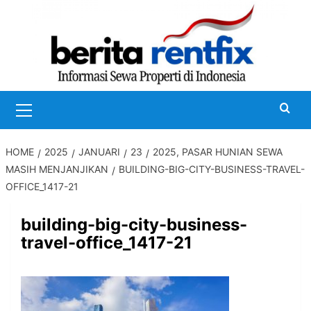
Skip
to
content
Primary
Menu
HOME
2025
JANUARI
23
2025, PASAR HUNIAN SEWA
MASIH MENJANJIKAN
BUILDING-BIG-CITY-BUSINESS-TRAVEL-
OFFICE_1417-21
building-big-city-business-
travel-office_1417-21