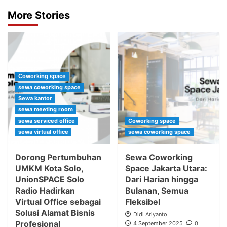
More Stories
Coworking space
sewa coworking space
Sewa kantor
sewa meeting room
sewa serviced office
Coworking space
sewa virtual office
sewa coworking space
Dorong Pertumbuhan
Sewa Coworking
UMKM Kota Solo,
Space Jakarta Utara:
UnionSPACE Solo
Dari Harian hingga
Radio Hadirkan
Bulanan, Semua
Virtual Office sebagai
Fleksibel
Solusi Alamat Bisnis
Didi Ariyanto
Profesional
4 September 2025
0