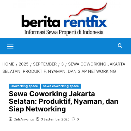
Skip
to
content
Primary
Menu
HOME
2025
SEPTEMBER
3
SEWA COWORKING JAKARTA
SELATAN: PRODUKTIF, NYAMAN, DAN SIAP NETWORKING
Coworking space
sewa coworking space
Sewa Coworking Jakarta
Selatan: Produktif, Nyaman, dan
Siap Networking
Didi Ariyanto
3 September 2025
0