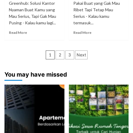
Greenhub: Solusi Kantor
Pakai Buat yang Gak Mau
Nyaman Buat Kamu yang
Ribet Tapi Tetap Mau
Mau Serius, Tapi Gak Mau
Serius - Kalau kamu
Pusing - Kalau kamu lagi...
termasuk...
Read More
Read More
Paginasi
1
2
3
Next
pos
You may have missed