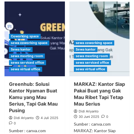
Coworking space
sewa coworking space
sewa coworking space
Sewa kantor
Sewa kantor
sewa meeting room
sewa meeting room
sewa serviced office
sewa serviced office
sewa virtual office
sewa virtual office
Greenhub: Solusi
MARKAZ: Kantor Siap
Kantor Nyaman Buat
Pakai Buat yang Gak
Kamu yang Mau
Mau Ribet Tapi Tetap
Serius, Tapi Gak Mau
Mau Serius
Pusing
Didi Ariyanto
30 Juni 2025
0
Didi Ariyanto
4 Juli 2025
0
Sumber : canva.com
Sumber : canva.com
MARKAZ: Kantor Siap