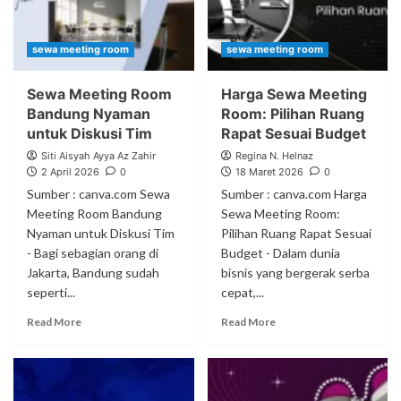
sewa meeting room
sewa meeting room
Sewa Meeting Room
Harga Sewa Meeting
Bandung Nyaman
Room: Pilihan Ruang
untuk Diskusi Tim
Rapat Sesuai Budget
Siti Aisyah Ayya Az Zahir
Regina N. Helnaz
2 April 2026
0
18 Maret 2026
0
Sumber : canva.com Sewa
Sumber : canva.com Harga
Meeting Room Bandung
Sewa Meeting Room:
Nyaman untuk Diskusi Tim
Pilihan Ruang Rapat Sesuai
- Bagi sebagian orang di
Budget - Dalam dunia
Jakarta, Bandung sudah
bisnis yang bergerak serba
seperti...
cepat,...
Read More
Read More