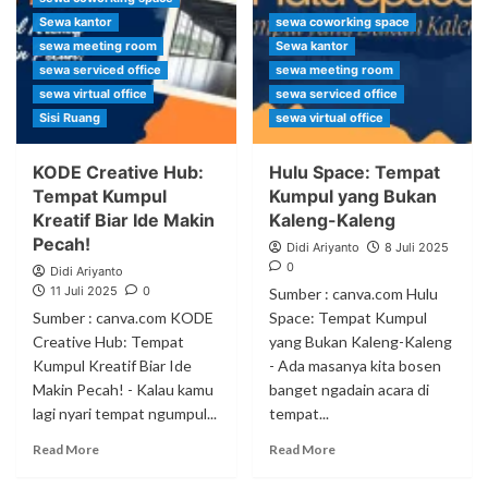
Sewa kantor
sewa coworking space
sewa meeting room
Sewa kantor
sewa serviced office
sewa meeting room
sewa virtual office
sewa serviced office
Sisi Ruang
sewa virtual office
KODE Creative Hub:
Hulu Space: Tempat
Tempat Kumpul
Kumpul yang Bukan
Kreatif Biar Ide Makin
Kaleng-Kaleng
Pecah!
Didi Ariyanto
8 Juli 2025
0
Didi Ariyanto
11 Juli 2025
0
Sumber : canva.com Hulu
Sumber : canva.com KODE
Space: Tempat Kumpul
Creative Hub: Tempat
yang Bukan Kaleng-Kaleng
Kumpul Kreatif Biar Ide
- Ada masanya kita bosen
Makin Pecah! - Kalau kamu
banget ngadain acara di
lagi nyari tempat ngumpul...
tempat...
Read More
Read More