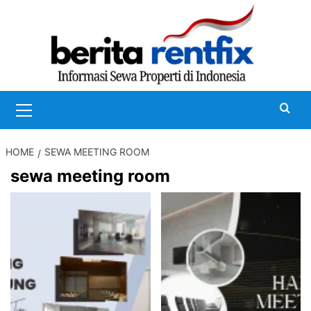
Skip
to
content
Primary
Menu
HOME
SEWA MEETING ROOM
sewa meeting room