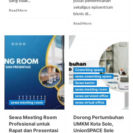
yang tidak...
pusat pemerintahan
sekaligus episentrum
Read More
bisnis di...
Read More
Coworking space
sewa coworking space
Sewa kantor
sewa meeting room
sewa serviced office
sewa meeting room
sewa virtual office
Sewa Meeting Room
Dorong Pertumbuhan
Profesional untuk
UMKM Kota Solo,
Rapat dan Presentasi
UnionSPACE Solo