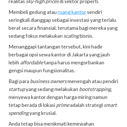
realitas
sky-high prices
di sektor properti.
Membeli gedung atau
ruang kantor
sendiri
seringkali dianggap sebagai investasi yang terlalu
berat secara finansial, terutama bagi mereka yang
sedang fokus melakukan
scaling
bisnis.
Menanggapi tantangan tersebut, kini hadir
berbagai opsi sewa kantor di Jakarta yang jauh
lebih
affordable
tanpa harus mengorbankan
gengsi maupun fungsionalitas.
Bagi para
business owners
menengah atau pendiri
startup
yang sedang melakukan
bootstrapping
,
menyewa kantor dengan harga miring namun
tetap berada di lokasi
prime
adalah strategi
smart
spending
yang krusial.
Anda tetap bisa menikmati kemewahan