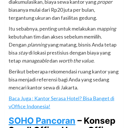
diakumulasikan, biaya sewa kantor yang
proper
biasanya mulai dari Rp20 juta per bulan,
tergantung ukuran dan fasilitas gedung.
Itu sebabnya, penting untuk melakukan
mapping
kebutuhan tim dan akses sebelum memilih.
Dengan
planning
yang matang, bisnis Anda tetap
bisa
stay
di lokasi prestisius dengan biaya yang
tetap
manageable
dan
worth the value
.
Berikut beberapa rekomendasi ruang kantor yang
bisa menjadi referensi bagi Anda yang sedang
mencari kantor sewa di Jakarta.
Baca Juga : Kantor Serasa Hotel? Bisa Banget di
vOffice Indonesia!
SOHO Pancoran
– Konsep