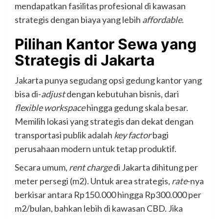
mendapatkan fasilitas profesional di kawasan
strategis dengan biaya yang lebih
affordable
.
Pilihan Kantor Sewa yang
Strategis di Jakarta
Jakarta punya segudang opsi gedung kantor yang
bisa di-
adjust
dengan kebutuhan bisnis, dari
flexible workspace
hingga gedung skala besar.
Memilih lokasi yang strategis dan dekat dengan
transportasi publik adalah
key factor
bagi
perusahaan modern untuk tetap produktif.
Secara umum,
rent charge
di Jakarta dihitung per
meter persegi (m2). Untuk area strategis,
rate
-nya
berkisar antara Rp150.000 hingga Rp300.000 per
m2/bulan, bahkan lebih di kawasan CBD. Jika