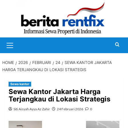
Skip
to
content
Primary
Menu
HOME
2026
FEBRUARI
24
SEWA KANTOR JAKARTA
HARGA TERJANGKAU DI LOKASI STRATEGIS
Sewa kantor
Sewa Kantor Jakarta Harga
Terjangkau di Lokasi Strategis
Siti Aisyah Ayya Az Zahir
24 Februari 2026
0