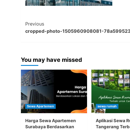
Post
Previous
cropped-photo-1505960908081-78a5995238
Navigation
You may have missed
Sewa Apartemen
sewa rumah
Harga Sewa Apartemen
Aplikasi Sewa 
Surabaya Berdasarkan
Tangerang Terb