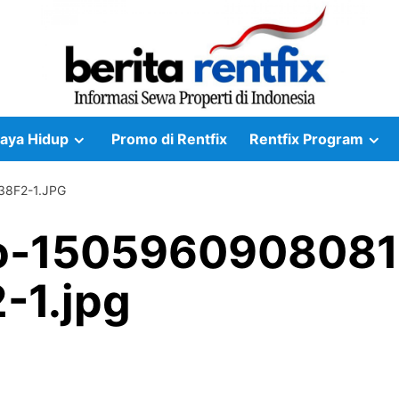
aya Hidup
Promo di Rentfix
Rentfix Program
8F2-1.JPG
o-1505960908081
-1.jpg