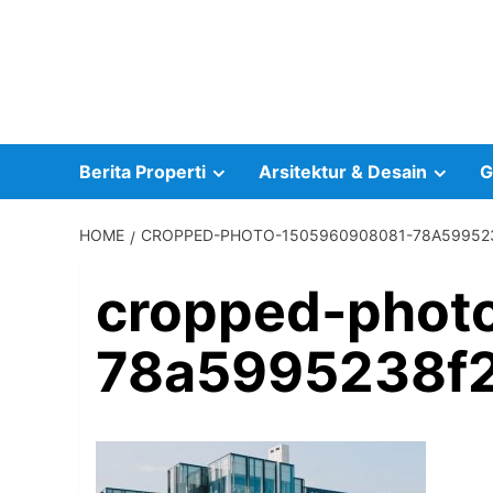
Skip
to
content
Berita Properti
Arsitektur & Desain
G
HOME
CROPPED-PHOTO-1505960908081-78A599523
cropped-phot
78a5995238f2