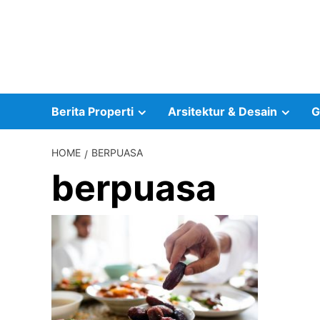
Skip
to
content
Berita Properti
Arsitektur & Desain
G
HOME
BERPUASA
berpuasa