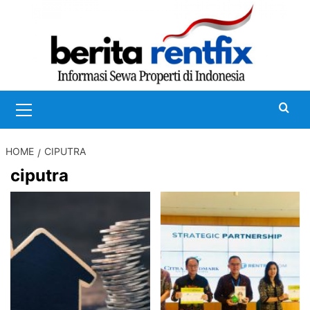
Skip
to
content
Primary
Menu
HOME
CIPUTRA
ciputra