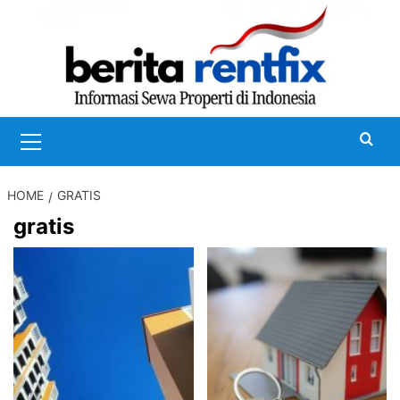
Skip
to
content
Primary
Menu
HOME
GRATIS
gratis