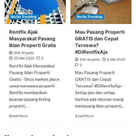
Berita Trending
Berita Trending
Rentfix Ajak
Mau Pasang Properti
Masyarakat Pasang
GRATIS dan Cepat
Iklan Properti Gratis
Tersewa?
#DiRentfixAja
Didi Ariyanto
20 Mei 2020
0
Didi Ariyanto
6 Mei 2020
0
Rentfix Ajak Masyarakat
Pasang Iklan Properti
Mau Pasang Properti
Gratis - Situs market place
GRATIS dan Cepat
sewa menyewa properti
Tersewa? #DiRentfixAja -
Rentfix memberikan
Setiap jam dan setiap
layanan pasang listing
harinya ada ratusan orang
properti...
memasang iklan properti...
Read More
Read More