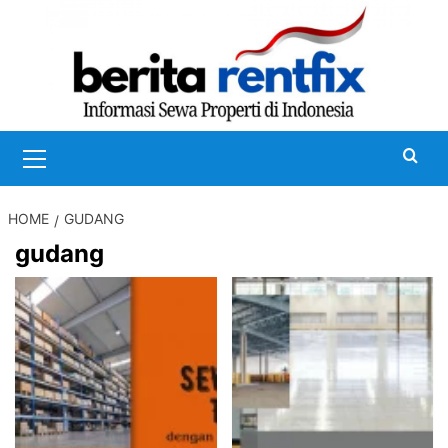
Skip
to
content
Primary
Menu
HOME
GUDANG
gudang