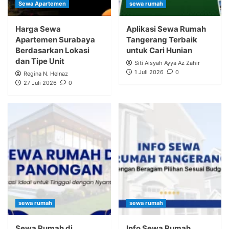
Sewa Apartemen
sewa rumah
Harga Sewa
Aplikasi Sewa Rumah
Apartemen Surabaya
Tangerang Terbaik
Berdasarkan Lokasi
untuk Cari Hunian
dan Tipe Unit
Siti Aisyah Ayya Az Zahir
1 Juli 2026
0
Regina N. Helnaz
27 Juli 2026
0
sewa rumah
sewa rumah
Sewa Rumah di
Info Sewa Rumah