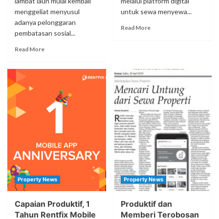
lambat laun mulai kembali
melalui platform digital
menggeliat menyusul
untuk sewa menyewa...
adanya pelonggaran
Read More
pembatasan sosial...
Read More
Property News
Property News
Capaian Produktif, 1
Produktif dan
Tahun Rentfix Mobile
Memberi Terobosan