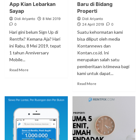
App Kian Lebarkan
Baru di Bidang
Sayap
Properti
Didi Ariyanto
8 Mei 2019
Didi Ariyanto
0
24 April 2019
0
Hari gini belum Sign Up di
Suatu kehormatan kami
Rentfix? Kemana Aja? Hari
bisa diliput oleh media
ini Rabu, 8 Mei 2019, tepat
Kontannews dan
1 tahun Anniversary
Kontan.co.id. Ini
Mobile...
merupakan salah satu
pemberitaan istimewa bagi
Read More
kami untuk dapat...
Read More