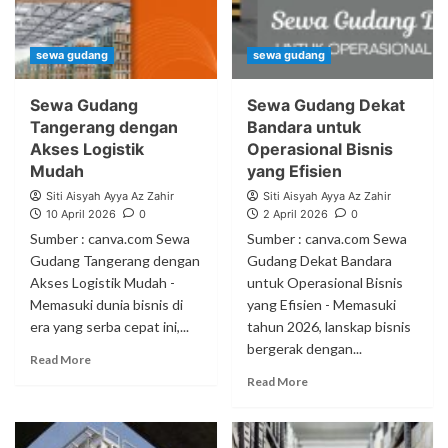
sewa gudang
sewa gudang
Sewa Gudang
Sewa Gudang Dekat
Tangerang dengan
Bandara untuk
Akses Logistik
Operasional Bisnis
Mudah
yang Efisien
Siti Aisyah Ayya Az Zahir
Siti Aisyah Ayya Az Zahir
10 April 2026
0
2 April 2026
0
Sumber : canva.com Sewa
Sumber : canva.com Sewa
Gudang Tangerang dengan
Gudang Dekat Bandara
Akses Logistik Mudah -
untuk Operasional Bisnis
Memasuki dunia bisnis di
yang Efisien - Memasuki
era yang serba cepat ini,...
tahun 2026, lanskap bisnis
bergerak dengan...
Read More
Read More