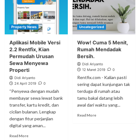
Property News
Uncategorized
Aplikasi Mobile Versi
Wow! Cuma 5 Menit,
2.2 Rentfix, Kian
Rumah Mendadak
Permudah Urusan
Bersih.
Sewa Menyewa
Didi Ariyanto
Properti
12 Maret 2019
0
Rentfix.com - Kalian pasti
Didi Ariyanto
24 April 2019
0
sering dapat kunjungan tak
“Penyewa dengan mudah
terduga di rumah atau
membayar sewa lewat bank
tamu bakal datang lebih
transfer, kartu kredit, dan
awal dari waktu yang...
cicilan bulanan. Lengkap
Read More
dengan fitur perjanjian
digital yang aman...
Read More