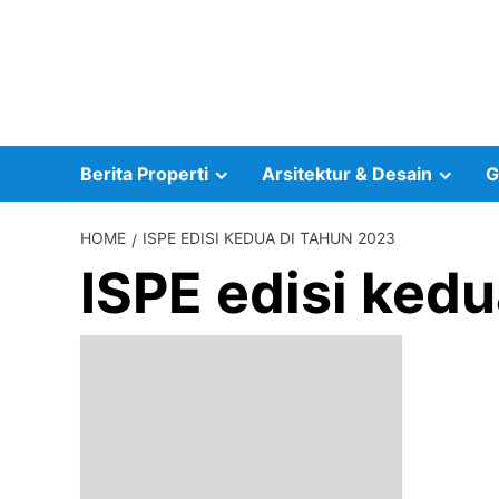
Skip
to
content
Berita Properti
Arsitektur & Desain
G
HOME
ISPE EDISI KEDUA DI TAHUN 2023
ISPE edisi ked