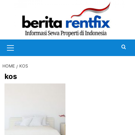
Skip
to
content
Primary
Menu
HOME
KOS
kos