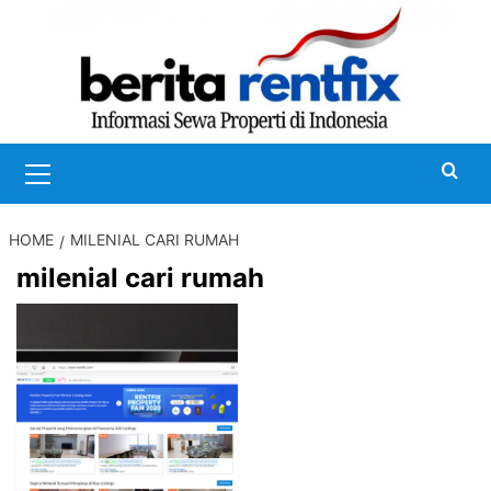
Skip
to
content
Primary
Menu
HOME
MILENIAL CARI RUMAH
milenial cari rumah