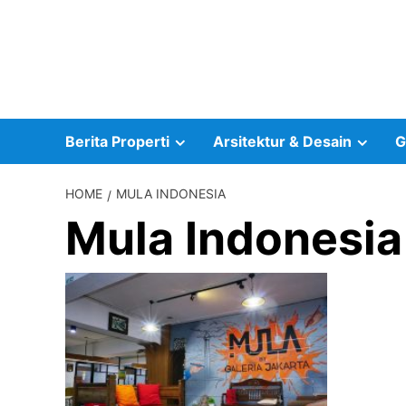
Skip
to
content
Berita Properti
Arsitektur & Desain
G
HOME
MULA INDONESIA
Mula Indonesia