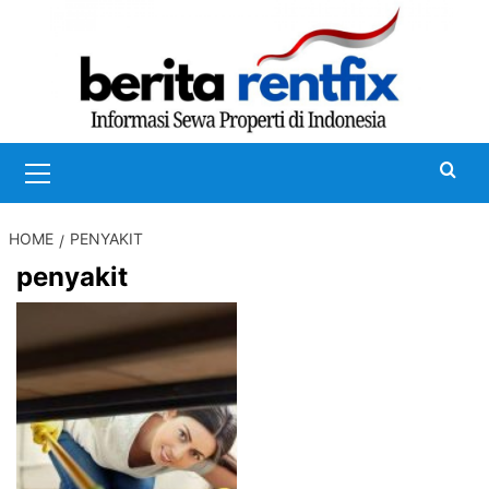
Skip
to
content
Primary
Menu
HOME
PENYAKIT
penyakit