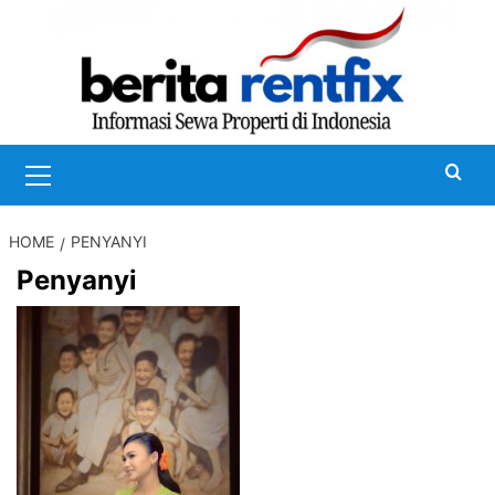
Skip
to
content
Primary
Menu
HOME
PENYANYI
Penyanyi