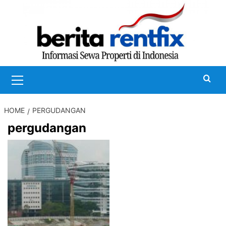
Skip
to
content
Primary
Menu
HOME
PERGUDANGAN
pergudangan