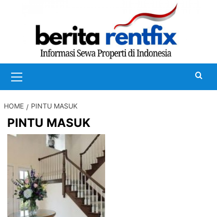
Skip
to
content
Primary
Menu
HOME
PINTU MASUK
PINTU MASUK