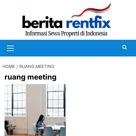
Skip
to
content
Primary
Menu
HOME
RUANG MEETING
ruang meeting