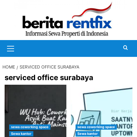
Skip
to
content
Primary
Menu
HOME
SERVICED OFFICE SURABAYA
serviced office surabaya
sewa coworking space
sewa coworking space
Sewa kantor
Sewa kantor