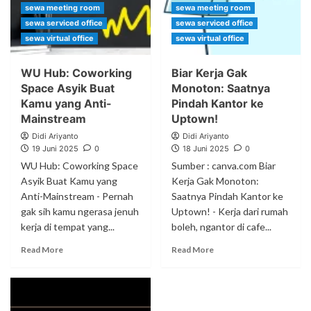
sewa meeting room
sewa meeting room
sewa serviced office
sewa serviced office
sewa virtual office
sewa virtual office
WU Hub: Coworking
Biar Kerja Gak
Space Asyik Buat
Monoton: Saatnya
Kamu yang Anti-
Pindah Kantor ke
Mainstream
Uptown!
Didi Ariyanto
Didi Ariyanto
19 Juni 2025
0
18 Juni 2025
0
WU Hub: Coworking Space
Sumber : canva.com Biar
Asyik Buat Kamu yang
Kerja Gak Monoton:
Anti-Mainstream - Pernah
Saatnya Pindah Kantor ke
gak sih kamu ngerasa jenuh
Uptown! - Kerja dari rumah
kerja di tempat yang...
boleh, ngantor di cafe...
Read More
Read More