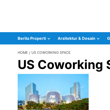
Skip
to
content
Berita Properti
Arsitektur & Desain
G
HOME
US COWORKING SPACE
US Coworking 