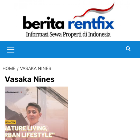
Skip
to
content
Primary
Menu
HOME
VASAKA NINES
Vasaka Nines