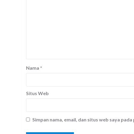
Nama
*
Situs Web
Simpan nama, email, dan situs web saya pada