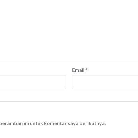
Email
*
 peramban ini untuk komentar saya berikutnya.