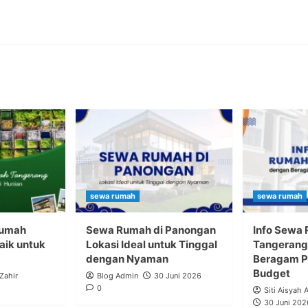
sewa rumah
sewa rumah
Rumah
Sewa Rumah di Panongan
Info Sewa
aik untuk
Lokasi Ideal untuk Tinggal
Tangerang
dengan Nyaman
Beragam Pi
Budget
 Zahir
Blog Admin
30 Juni 2026
0
Siti Aisyah 
30 Juni 202