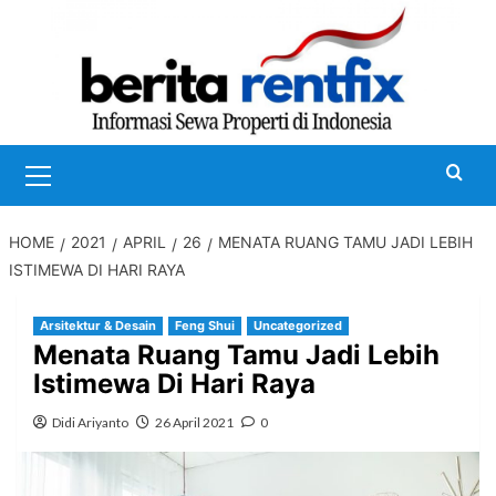
Skip
to
content
Primary
Menu
HOME
2021
APRIL
26
MENATA RUANG TAMU JADI LEBIH
ISTIMEWA DI HARI RAYA
Arsitektur & Desain
Feng Shui
Uncategorized
Menata Ruang Tamu Jadi Lebih
Istimewa Di Hari Raya
Didi Ariyanto
26 April 2021
0