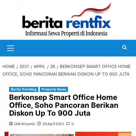
Skip
to
content
Primary
Menu
HOME
2021
APRIL
28
BERKONSEP SMART OFFICE HOME
OFFICE, SOHO PANCORAN BERIKAN DISKON UP TO 900 JUTA
Berita Trending
Property News
Berkonsep Smart Office Home
Office, Soho Pancoran Berikan
Diskon Up To 900 Juta
Didi Ariyanto
28 April 2021
0