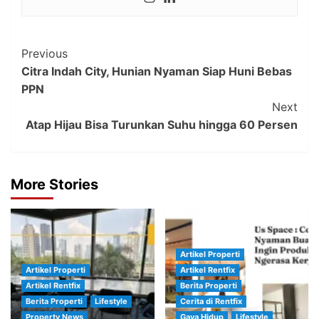
Post
Previous
Citra Indah City, Hunian Nyaman Siap Huni Bebas
Navigation
PPN
Next
Atap Hijau Bisa Turunkan Suhu hingga 60 Persen
More Stories
Artikel Properti
Artikel Properti
Artikel Rentfix
Artikel Rentfix
Berita Properti
Berita Properti
Lifestyle
Cerita di Rentfix
Property News
Gaya Hidup
Lifestyle