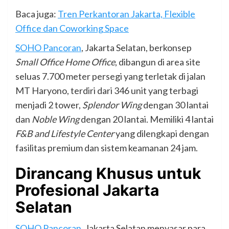
Baca juga:
Tren Perkantoran Jakarta, Flexible
Office dan Coworking Space
SOHO Pancoran
, Jakarta Selatan, berkonsep
Small Office Home Office
, dibangun di area site
seluas 7.700 meter persegi yang terletak di jalan
MT Haryono, terdiri dari 346 unit yang terbagi
menjadi 2 tower,
Splendor Wing
dengan 30 lantai
dan
Noble Wing
dengan 20 lantai. Memiliki 4 lantai
F&B and Lifestyle Center
yang dilengkapi dengan
fasilitas premium dan sistem keamanan 24 jam.
Dirancang Khusus untuk
Profesional Jakarta
Selatan
SOHO Pancoran
, Jakarta Selatan menyasar para