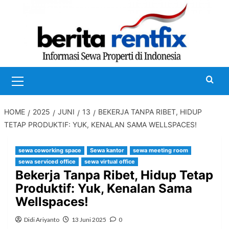
Skip
to
content
Primary
Menu
HOME
2025
JUNI
13
BEKERJA TANPA RIBET, HIDUP
TETAP PRODUKTIF: YUK, KENALAN SAMA WELLSPACES!
sewa coworking space
Sewa kantor
sewa meeting room
sewa serviced office
sewa virtual office
Bekerja Tanpa Ribet, Hidup Tetap
Produktif: Yuk, Kenalan Sama
Wellspaces!
Didi Ariyanto
13 Juni 2025
0