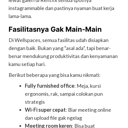
lewat galeri di Rentfix semua spotnya
instagrammable dan pastinya nyaman buat kerja
lama-lama.
Fasilitasnya Gak Main-Main
Di Wellspaces, semua fasilitas udah disiapkan
dengan baik. Bukan yang “asal ada”, tapi benar-
benar mendukung produktivitas dan kenyamanan
kamu setiap hari.
Berikut beberapa yang bisa kamu nikmati:
Fully furnished office
: Meja, kursi
ergonomis, rak, sampai colokan pun
strategis
Wi-Fi super cepat
: Biar meeting online
dan upload file gak ngelag
Meeting room keren
: Bisa buat