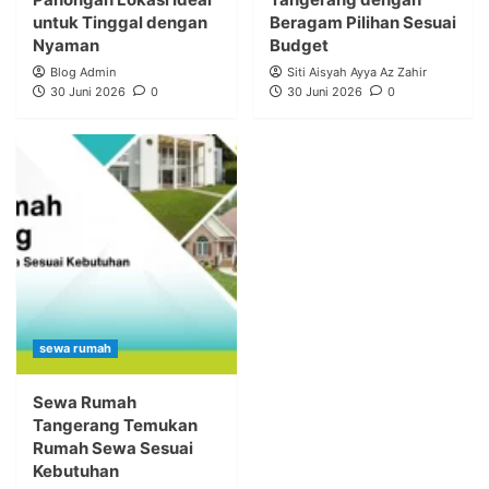
untuk Tinggal dengan
Beragam Pilihan Sesuai
Nyaman
Budget
Blog Admin
Siti Aisyah Ayya Az Zahir
30 Juni 2026
0
30 Juni 2026
0
sewa rumah
Sewa Rumah
Tangerang Temukan
Rumah Sewa Sesuai
Kebutuhan