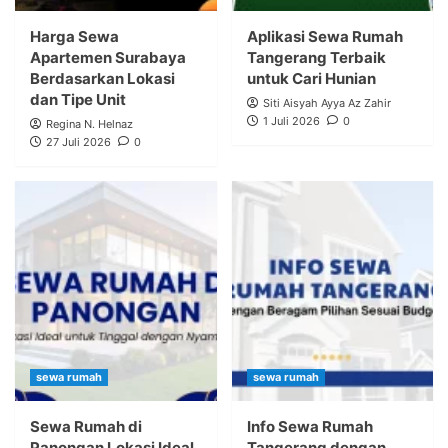
Harga Sewa
Aplikasi Sewa Rumah
Apartemen Surabaya
Tangerang Terbaik
Berdasarkan Lokasi
untuk Cari Hunian
dan Tipe Unit
Siti Aisyah Ayya Az Zahir
1 Juli 2026
0
Regina N. Helnaz
27 Juli 2026
0
sewa rumah
sewa rumah
Sewa Rumah di
Info Sewa Rumah
Panongan Lokasi Ideal
Tangerang dengan