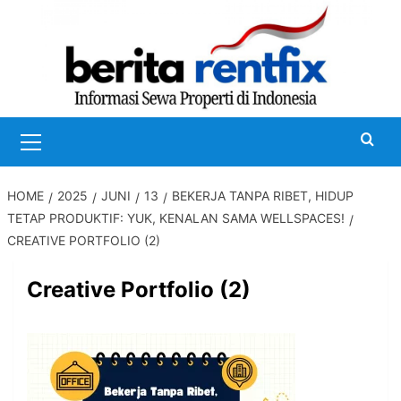
Skip
to
content
Primary
Menu
HOME
2025
JUNI
13
BEKERJA TANPA RIBET, HIDUP
TETAP PRODUKTIF: YUK, KENALAN SAMA WELLSPACES!
CREATIVE PORTFOLIO (2)
Creative Portfolio (2)