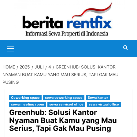
Skip
to
content
Primary
Menu
HOME
2025
JULI
4
GREENHUB: SOLUSI KANTOR
NYAMAN BUAT KAMU YANG MAU SERIUS, TAPI GAK MAU
PUSING
Coworking space
sewa coworking space
Sewa kantor
sewa meeting room
sewa serviced office
sewa virtual office
Greenhub: Solusi Kantor
Nyaman Buat Kamu yang Mau
Serius, Tapi Gak Mau Pusing