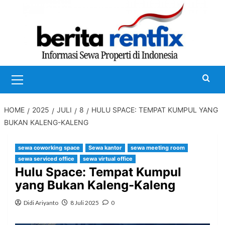
Skip
to
content
Primary
Menu
HOME
2025
JULI
8
HULU SPACE: TEMPAT KUMPUL YANG
BUKAN KALENG-KALENG
sewa coworking space
Sewa kantor
sewa meeting room
sewa serviced office
sewa virtual office
Hulu Space: Tempat Kumpul
yang Bukan Kaleng-Kaleng
Didi Ariyanto
8 Juli 2025
0