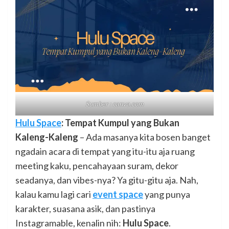
Sumber : canva.com
Hulu Space
: Tempat Kumpul yang Bukan
Kaleng-Kaleng
– Ada masanya kita bosen banget
ngadain acara di tempat yang itu-itu aja ruang
meeting kaku, pencahayaan suram, dekor
seadanya, dan vibes-nya? Ya gitu-gitu aja. Nah,
kalau kamu lagi cari
event space
yang punya
karakter, suasana asik, dan pastinya
Instagramable, kenalin nih:
Hulu Space
.