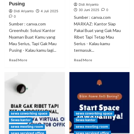
Pusing
Didi Ariyanto
30 Juni 2025
0
Didi Ariyanto
4 Juli 2025
0
Sumber : canva.com
Sumber : canva.com
MARKAZ: Kantor Siap
Greenhub: Solusi Kantor
Pakai Buat yang Gak Mau
Nyaman Buat Kamu yang
Ribet Tapi Tetap Mau
Mau Serius, Tapi Gak Mau
Serius - Kalau kamu
Pusing - Kalau kamu lagi...
termasuk...
Read More
Read More
sewa coworking space
sewa coworking space
Sewa kantor
Sewa kantor
sewa meeting room
sewa meeting room
sewa serviced office
sewa serviced office