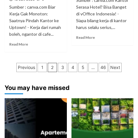
Sumber : canva.com Kantor
Sumber : canva.com Biar
Serasa Hotel? Bisa Banget
Kerja Gak Monoton:
di vOffice Indonesia! -
Saatnya Pindah Kantor ke
Siapa bilang kerja di kantor
Uptown! - Kerja dari rumah
harus selalu serius,...
boleh, ngantor di cafe...
Read More
Read More
Paginasi
Previous
1
2
3
4
5
…
46
Next
pos
You may have missed