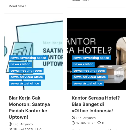
Read More
sewa coworking space
sewa coworking space
Sewa kantor
Sewa kantor
sewa meeting room
sewa meeting room
sewa serviced office
sewa serviced office
sewa virtual office
sewa virtual office
Biar Kerja Gak
Kantor Serasa Hotel?
Monoton: Saatnya
Bisa Banget di
Pindah Kantor ke
vOffice Indonesia!
Uptown!
Didi Ariyanto
17 Juni 2025
0
Didi Ariyanto
18 Juni 2025
0