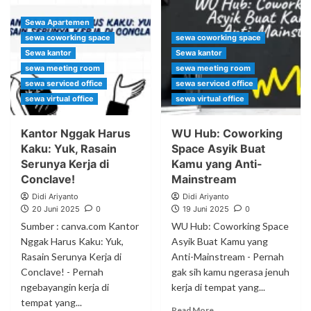
Sewa Apartemen
sewa coworking space
sewa coworking space
Sewa kantor
Sewa kantor
sewa meeting room
sewa meeting room
sewa serviced office
sewa serviced office
sewa virtual office
sewa virtual office
Kantor Nggak Harus
WU Hub: Coworking
Kaku: Yuk, Rasain
Space Asyik Buat
Serunya Kerja di
Kamu yang Anti-
Conclave!
Mainstream
Didi Ariyanto
Didi Ariyanto
20 Juni 2025
0
19 Juni 2025
0
Sumber : canva.com Kantor
WU Hub: Coworking Space
Nggak Harus Kaku: Yuk,
Asyik Buat Kamu yang
Rasain Serunya Kerja di
Anti-Mainstream - Pernah
Conclave! - Pernah
gak sih kamu ngerasa jenuh
ngebayangin kerja di
kerja di tempat yang...
tempat yang...
Read More