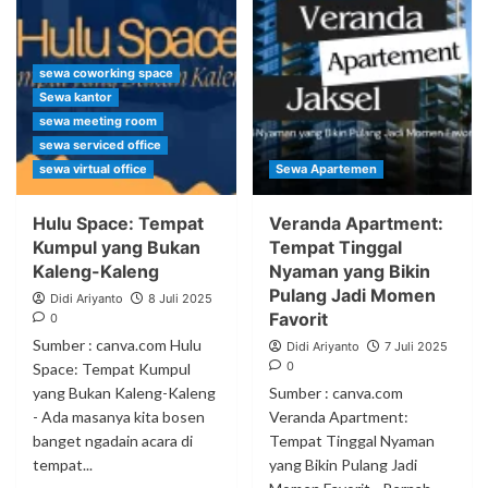
sewa coworking space
Sewa kantor
sewa meeting room
sewa serviced office
sewa virtual office
Sewa Apartemen
Hulu Space: Tempat
Veranda Apartment:
Kumpul yang Bukan
Tempat Tinggal
Kaleng-Kaleng
Nyaman yang Bikin
Pulang Jadi Momen
Didi Ariyanto
8 Juli 2025
Favorit
0
Sumber : canva.com Hulu
Didi Ariyanto
7 Juli 2025
0
Space: Tempat Kumpul
yang Bukan Kaleng-Kaleng
Sumber : canva.com
- Ada masanya kita bosen
Veranda Apartment:
banget ngadain acara di
Tempat Tinggal Nyaman
tempat...
yang Bikin Pulang Jadi