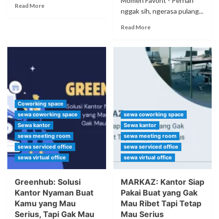
Momen Favorit - Pernah
Read More
nggak sih, ngerasa pulang...
Read More
Coworking space
sewa coworking space
sewa coworking space
Sewa kantor
Sewa kantor
sewa meeting room
sewa meeting room
sewa serviced office
sewa serviced office
sewa virtual office
sewa virtual office
Greenhub: Solusi
MARKAZ: Kantor Siap
Kantor Nyaman Buat
Pakai Buat yang Gak
Kamu yang Mau
Mau Ribet Tapi Tetap
Serius, Tapi Gak Mau
Mau Serius