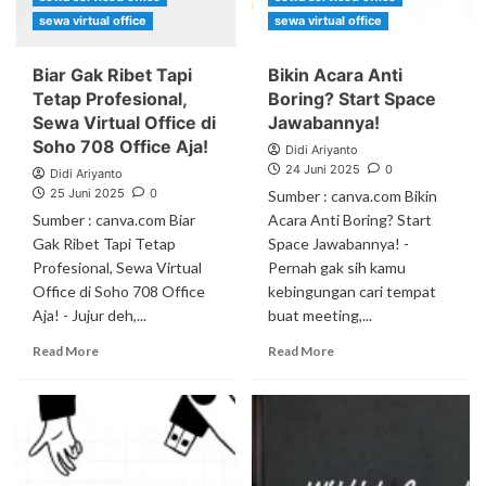
sewa virtual office
sewa virtual office
Biar Gak Ribet Tapi
Bikin Acara Anti
Tetap Profesional,
Boring? Start Space
Sewa Virtual Office di
Jawabannya!
Soho 708 Office Aja!
Didi Ariyanto
24 Juni 2025
0
Didi Ariyanto
25 Juni 2025
0
Sumber : canva.com Bikin
Sumber : canva.com Biar
Acara Anti Boring? Start
Gak Ribet Tapi Tetap
Space Jawabannya! -
Profesional, Sewa Virtual
Pernah gak sih kamu
Office di Soho 708 Office
kebingungan cari tempat
Aja! - Jujur deh,...
buat meeting,...
Read More
Read More