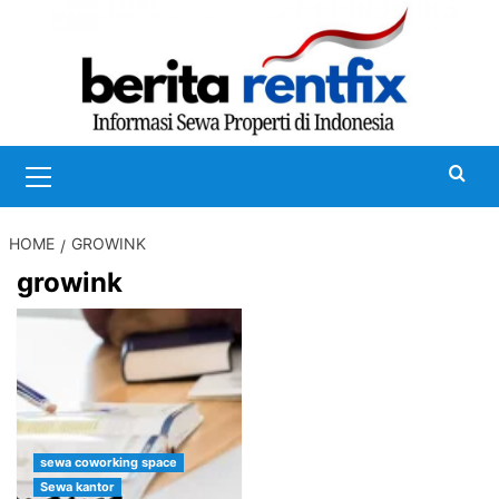
Skip
to
content
Primary
Menu
HOME
GROWINK
growink
sewa coworking space
Sewa kantor