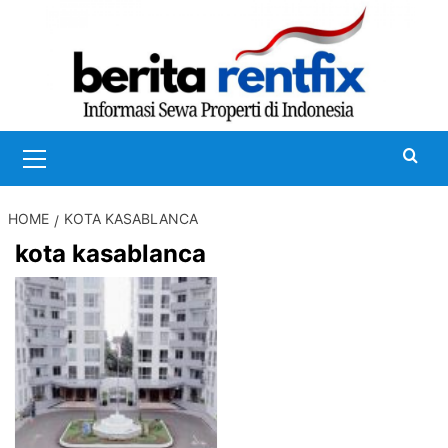
Skip
to
content
Primary
Menu
HOME
KOTA KASABLANCA
kota kasablanca