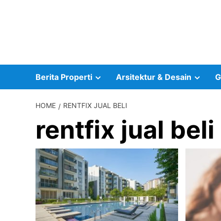
Skip
to
content
Berita Properti
Arsitektur & Desain
G
HOME
RENTFIX JUAL BELI
rentfix jual beli