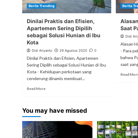
Berita Trending
Berita Tr
Dinilai Praktis dan Efisien,
Alasan
Apartemen Sering Dipilih
Saat 
sebagai Solusi Hunian di Ibu
Didi Ari
Kota
Alasan H
- Para pe
Didi Ariyanto
29 Agustus 2020
0
bahwa P
Dinilai Praktis dan Efisien, Apartemen
saat yang
Sering Dipilih sebagai Solusi Hunian di Ibu
Kota - Kehidupan perkotaan yang
Read Mor
cenderung dinamis membuat...
Read More
You may have missed