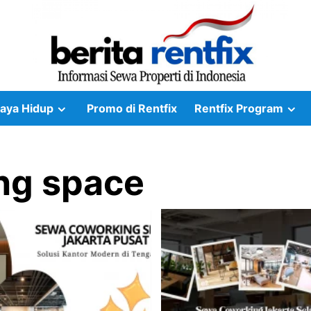
aya Hidup
Promo di Rentfix
Rentfix Program
ng space