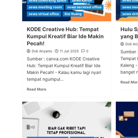
sewa coworking space
Sewa kantor
sewa cow
sewa meeting room
sewa serviced office
sewa mee
sewa virtual office
Sisi Ruang
sewa virt
KODE Creative Hub: Tempat
Hulu S
Kumpul Kreatif Biar Ide Makin
yang B
Pecah!
Didi Ari
Didi Ariyanto
11 Juli 2025
0
Sumber 
Tempat 
Sumber : canva.com KODE Creative
Kaleng -
Hub: Tempat Kumpul Kreatif Biar Ide
banget n
Makin Pecah! - Kalau kamu lagi nyari
tempat ngumpul...
Read Mor
Read More