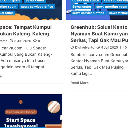
orking space
Sewa kantor
Coworking space
sewa coworkin
ting room
sewa serviced office
Sewa kantor
sewa meeting room
ual office
sewa serviced office
sewa virtual
pace: Tempat Kumpul
Greenhub: Solusi Kanto
ukan Kaleng-Kaleng
Nyaman Buat Kamu ya
Serius, Tapi Gak Mau P
yanto
8 Juli 2025
0
: canva.com Hulu Space:
Didi Ariyanto
4 Juli 2025
0
Kumpul yang Bukan Kaleng-
Sumber : canva.com Greenhub:
 Ada masanya kita bosen
Kantor Nyaman Buat Kamu ya
gadain acara di tempat...
Serius, Tapi Gak Mau Pusing -
kamu lagi...
e
Read More