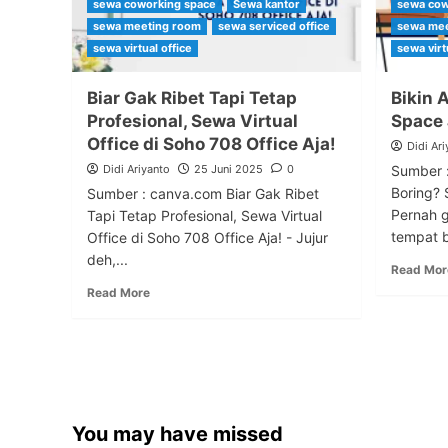
sewa coworking space
Sewa kantor
sewa cow
sewa meeting room
sewa serviced office
sewa mee
sewa virtual office
sewa virt
Biar Gak Ribet Tapi Tetap
Bikin 
Profesional, Sewa Virtual
Space
Office di Soho 708 Office Aja!
Didi Ari
Didi Ariyanto
25 Juni 2025
0
Sumber :
Boring? 
Sumber : canva.com Biar Gak Ribet
Pernah g
Tapi Tetap Profesional, Sewa Virtual
tempat b
Office di Soho 708 Office Aja! - Jujur
deh,...
Read Mor
Read More
You may have missed