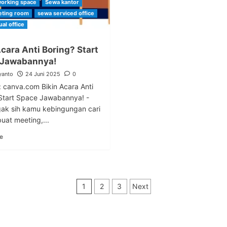
orking space
Sewa kantor
ting room
sewa serviced office
ual office
Acara Anti Boring? Start
 Jawabannya!
yanto
24 Juni 2025
0
 canva.com Bikin Acara Anti
Start Space Jawabannya! -
ak sih kamu kebingungan cari
uat meeting,...
e
Paginasi
1
2
3
Next
pos