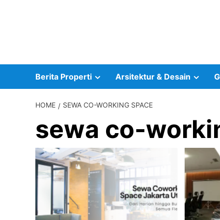
Skip
to
content
Berita Properti
Arsitektur & Desain
G
HOME
SEWA CO-WORKING SPACE
sewa co-worki