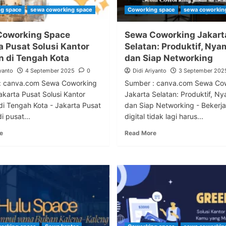
g space
sewa coworking space
Coworking space
sewa coworkin
Coworking Space
Sewa Coworking Jakart
a Pusat Solusi Kantor
Selatan: Produktif, Nya
 di Tengah Kota
dan Siap Networking
yanto
4 September 2025
0
Didi Ariyanto
3 September 202
: canva.com Sewa Coworking
Sumber : canva.com Sewa Co
karta Pusat Solusi Kantor
Jakarta Selatan: Produktif, N
i Tengah Kota - Jakarta Pusat
dan Siap Networking - Bekerja
di pusat...
digital tidak lagi harus...
e
Read More