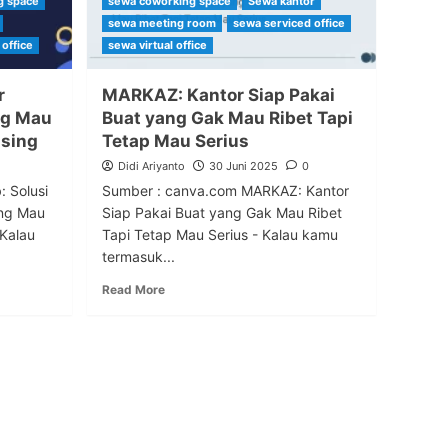
g space
sewa coworking space
Sewa kantor
sewa meeting room
sewa serviced office
 office
sewa virtual office
r
MARKAZ: Kantor Siap Pakai
ng Mau
Buat yang Gak Mau Ribet Tapi
using
Tetap Mau Serius
Didi Ariyanto
30 Juni 2025
0
 Solusi
Sumber : canva.com MARKAZ: Kantor
ng Mau
Siap Pakai Buat yang Gak Mau Ribet
 Kalau
Tapi Tetap Mau Serius - Kalau kamu
termasuk...
Read More